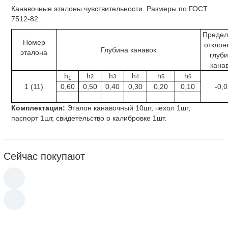
Канавочные эталоны чувствительности. Размеры по ГОСТ
7512-82.
Предел
Номер
отклон
Глубина канавок
эталона
глуб
кана
h
h
h
h
h
h
2
3
4
5
6
1
1 (11)
0,60
0,50
0,40
0,30
0,20
0,10
-0,
Комплектация:
Эталон канавочный 10шт, чехол 1шт,
паспорт 1шт, свидетельство о калибровке 1шт.
Сейчас покупают