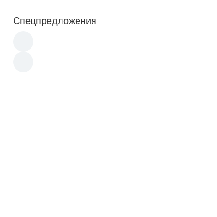
Спецпредложения
Акция
Акция
2 200
p
5 400
p
Набор для капиллярного
Гель (контактная жидкость)
контроля ИНСПЕКТОР
для ультразвукового
(LDN, CLN, PRN)
контроля ИНСПЕКТОР 5кг