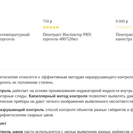
750
p
9 000
p
котемпературный
Пенетрант Инспектор PRN
Пенетран
аэрозоль
аэрозоль 400/520мл
канистра
тоскопия относится к эффективным методам неразрушающего контроля,
делить их положение степень.
нтроль
работает на основе проникновения индикаторной жидкости внутр
каторные следы.
Капиллярный метод контроля
позволяет выявлять даж
ические приборы не дают четкого изображения выявленного несоответств
разрушающий контроль
способ контроля объектов разных габаритов и 
дефектоскопии сварных швов.
уют
нтроль швов
часто используется с целью выявления разных дефектов об