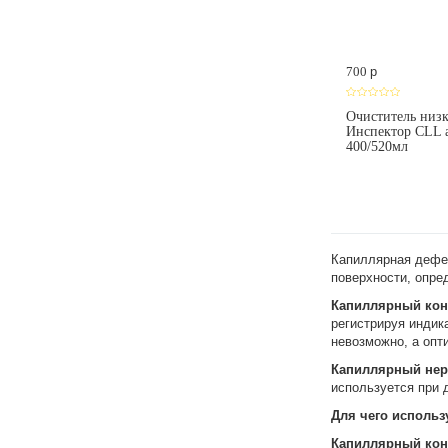
700
p
Очиститель низ
Инспектор CLL 
400/520мл
Капиллярная дефек
поверхности, опре
Капиллярный ко
регистрируя инди
невозможно, а опт
Капиллярный не
используется при 
Для чего использ
Капиллярный ко