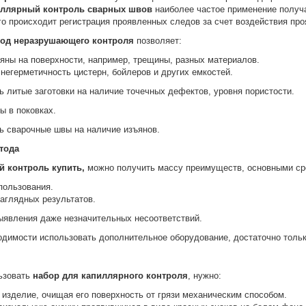
иллярный контроль сварных швов
наиболее частое применение получа
го происходит регистрация проявленных следов за счет воздействия про
од неразрушающего контроля
позволяет:
яны на поверхности, например, трещины, разных материалов.
негерметичность цистерн, бойлеров и других емкостей.
ь литые заготовки на наличие точечных дефектов, уровня пористости.
ы в поковках.
ь сварочные швы на наличие изъянов.
тода
й контроль купить,
можно получить массу преимуществ, основными ср
пользования.
аглядных результатов.
ыявления даже незначительных несоответствий.
одимости использовать дополнительное оборудование, достаточно толь
ьзовать
набор для капиллярного контроля
, нужно:
 изделие, очищая его поверхность от грязи механическим способом.