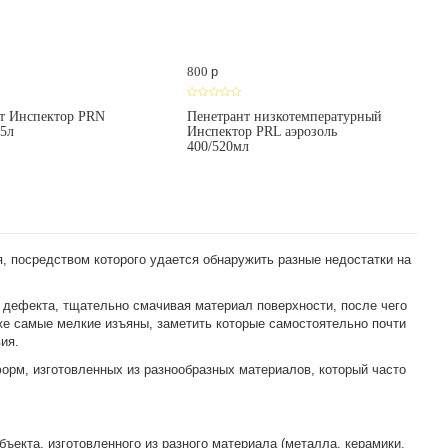
800
p
т Инспектор PRN
Пенетрант низкотемпературный
 5л
Инспектор PRL аэрозоль
400/520мл
 посредством которого удается обнаружить разные недостатки на
ь дефекта, тщательно смачивая материал поверхности, после чего
е самые мелкие изъяны, заметить которые самостоятельно почти
ия.
форм, изготовленных из разнообразных материалов, который часто
ъекта, изготовленного из разного материала (металла, керамики,