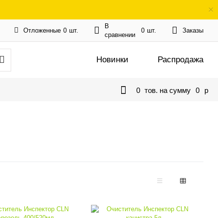
В
Отложенные
0
шт.
0
шт.
Заказы
сравнении
Новинки
Распродажа
0
тов. на сумму
0
p