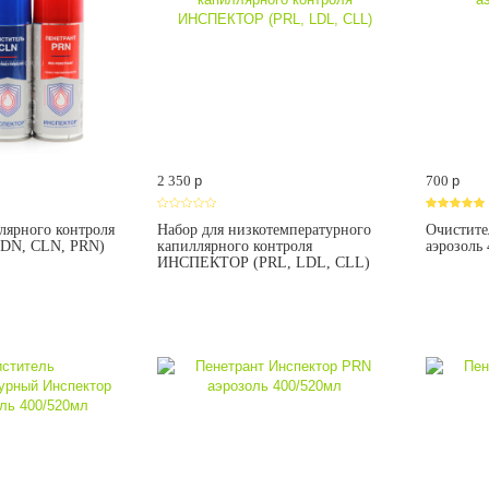
2 350
p
700
p
лярного контроля
Набор для низкотемпературного
Очистите
DN, CLN, PRN)
капиллярного контроля
аэрозоль
ИНСПЕКТОР (PRL, LDL, CLL)