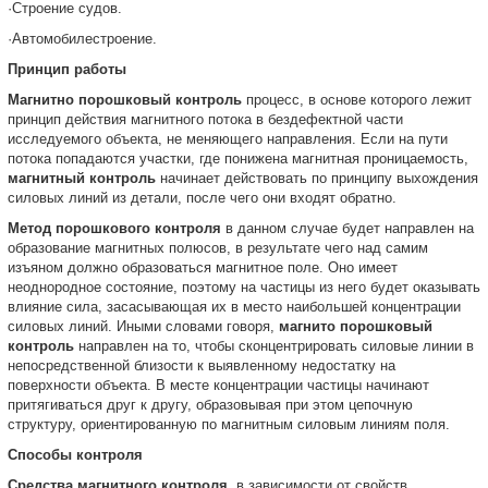
·Строение судов.
·Автомобилестроение.
Принцип работы
Магнитно порошковый контроль
процесс, в основе которого лежит
принцип действия магнитного потока в бездефектной части
исследуемого объекта, не меняющего направления. Если на пути
потока попадаются участки, где понижена магнитная проницаемость,
магнитный контроль
начинает действовать по принципу выхождения
силовых линий из детали, после чего они входят обратно.
Метод порошкового контроля
в данном случае будет направлен на
образование магнитных полюсов, в результате чего над самим
изъяном должно образоваться магнитное поле. Оно имеет
неоднородное состояние, поэтому на частицы из него будет оказывать
влияние сила, засасывающая их в место наибольшей концентрации
силовых линий. Иными словами говоря,
магнито порошковый
контроль
направлен на то, чтобы сконцентрировать силовые линии в
непосредственной близости к выявленному недостатку на
поверхности объекта. В месте концентрации частицы начинают
притягиваться друг к другу, образовывая при этом цепочную
структуру, ориентированную по магнитным силовым линиям поля.
Способы контроля
Средства магнитного контроля
, в зависимости от свойств