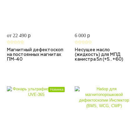
от 22 490
p
6 000
p
Магнитный дефектоскоп
Несущее масло
на постоянных магнитах
(жидкость) для МПД
ПМ-40
канистра 5л (+5.. +60)
Новинка