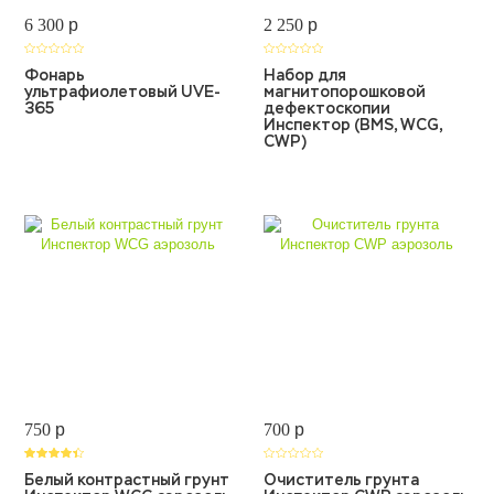
6 300
p
2 250
p
Фонарь
Набор для
ультрафиолетовый UVE-
магнитопорошковой
365
дефектоскопии
Инспектор (BMS, WCG,
CWP)
750
p
700
p
Белый контрастный грунт
Очиститель грунта