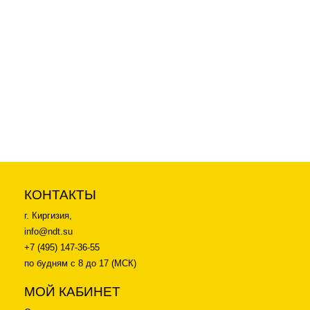
-26%
2 900
p
3 900
p
Высокотемпературная гель-
паста (контактная
жидкость) для УЗК +350
КОНТАКТЫ
г. Киргизия,
info@ndt.su
+7 (495) 147-36-55
по будням с 8 до 17 (МСК)
МОЙ КАБИНЕТ